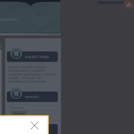
anyjukat."
margit2 blogja
Sütések, főzések, konyhai
kísérletezéseim, kipróbált
receptjeim gyűjteménye. Valamint
virágok, növények, kerti
ügyködések, kirándulások.
.
keresés
friss topikok