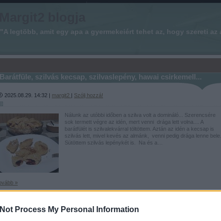
Margit2 blogja
"A legtöbb, amit egy apa a gyermekeiért tehet az, hogy szereti az 
Barátfüle, szilvás kecsap, szilvaslepény, hawai csirkemell...
2025.08.29. 14:32 |
margit2
|
Szólj hozzá!
Nálunk az utóbbi időben a szilva volt a domináló... Szerencsére
sok termett végre az idén, mert venni drága lett volna.... A
barátfülét is szilvalekvárral töltöttem. Aztán az idén a kecsap is
szilvás lett, mivel kevés az almánk, venni pedig drága lenne bele
Sütöttem szilvás lepénykét is. Na és a…
ovább »
Tetszik
0
Not Process My Personal Information