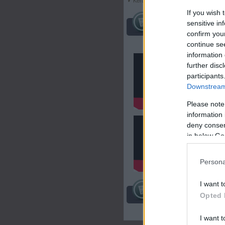
Kertészkedj
If you wish 
sensitive in
őket hallgatom:
confirm you
continue se
information 
further disc
participants
Downstream 
Please note
information 
deny consent
t
in below Go
Persona
I want t
látogatók
Opted 
I want t