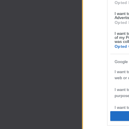
Opted 
I want 
Advertis
Opted 
I want t
of my P
was col
Opted 
Google 
I want t
web or d
I want t
purpose
I want 
I want t
web or d