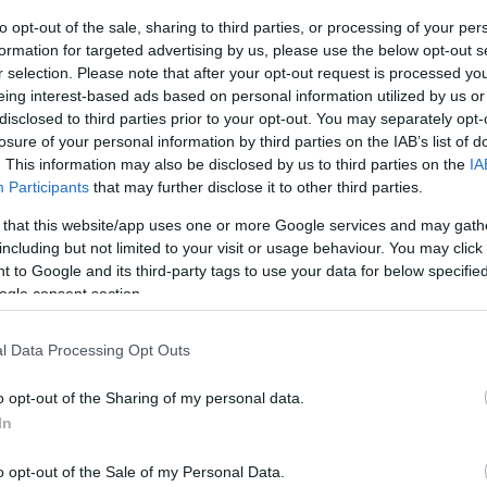
to opt-out of the sale, sharing to third parties, or processing of your per
Angyalszem, szilva-lekvár, képviselőfánk, pizza, lecsó tiramisu,
formation for targeted advertising by us, please use the below opt-out s
sajtospogi, chilisbab...
r selection. Please note that after your opt-out request is processed y
2025.08.09. 11:56 |
margit2
|
Szólj hozzá!
eing interest-based ads based on personal information utilized by us or
disclosed to third parties prior to your opt-out. You may separately opt-
Az elmúlt időszakban is volt sütés főzés: angyalszem,
szilvalekvár, képviselőfánk, pizza, lecsó, tiramisu sajtos pogácsa
losure of your personal information by third parties on the IAB’s list of
és chilis bab....
. This information may also be disclosed by us to third parties on the
IA
Participants
that may further disclose it to other third parties.
 that this website/app uses one or more Google services and may gath
including but not limited to your visit or usage behaviour. You may click 
 to Google and its third-party tags to use your data for below specifi
ovább »
ogle consent section.
Tetszik
0
l Data Processing Opt Outs
o opt-out of the Sharing of my personal data.
SÜTI BEÁLLÍTÁSOK MÓDOSÍTÁS
In
o opt-out of the Sale of my Personal Data.