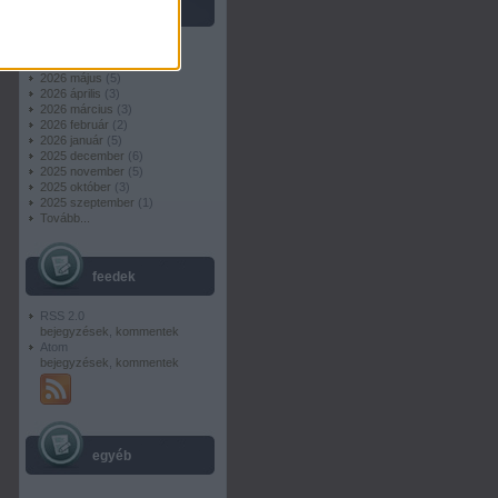
archívum
2026 július
(
3
)
2026 június
(
2
)
2026 május
(
5
)
2026 április
(
3
)
2026 március
(
3
)
2026 február
(
2
)
2026 január
(
5
)
2025 december
(
6
)
2025 november
(
5
)
2025 október
(
3
)
2025 szeptember
(
1
)
Tovább
...
feedek
RSS 2.0
bejegyzések
,
kommentek
Atom
bejegyzések
,
kommentek
egyéb