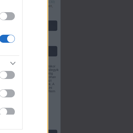
most vár...
(
2025.12.24. 16:30
)
Almás-mákos-jujubás kevert,
füge lekvárfőzés....
címkék
e
(
1
)
eE
(
1
)
Címkefelhő
blogajánló
Görög fetás cukkini fasírt
Egy kicsit idő utazunk. Valamikor
2008,2009, ,2010 nyara. Mindegyik
évben az utánozhatatlan görög
nyár. Nei Pori és Christine, rohan
utánunk. Kóstoljuk meg a házi
finomságot. Ezt csak ajándék. A
klasszikus görög fetás cukkini
fasírt, habkönnyű és finom. Nem
véletlen készítjük azóta…
regiesujetkek.blog.hu