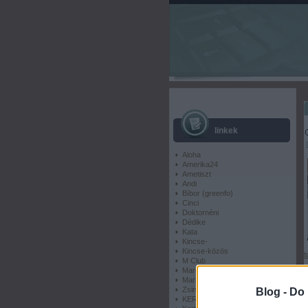
linkek
Aloha
Amerika24
Ametiszt
Andi
Bíbor (greenfo)
Cinci
Doktornéni
Dédike
Kata
Kincse-
Kincse-közös
t
M Club
Margit2 honlapja
Marisom
Zsina blogja
Blog -
Do 
KERT VÁR