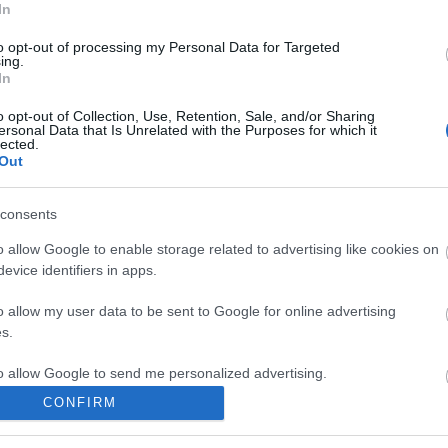
In
to opt-out of processing my Personal Data for Targeted
ing.
In
o opt-out of Collection, Use, Retention, Sale, and/or Sharing
ersonal Data that Is Unrelated with the Purposes for which it
lected.
Out
consents
o allow Google to enable storage related to advertising like cookies on
evice identifiers in apps.
o allow my user data to be sent to Google for online advertising
s.
to allow Google to send me personalized advertising.
CONFIRM
o allow Google to enable storage related to analytics like cookies on
evice identifiers in apps.